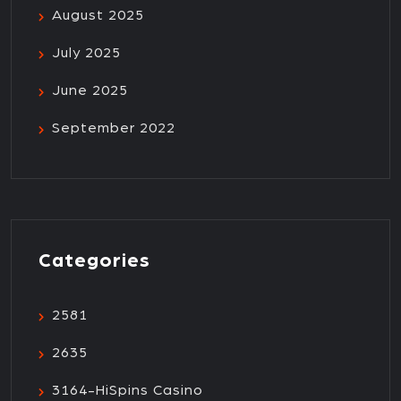
August 2025
July 2025
June 2025
September 2022
Categories
2581
2635
3164-HiSpins Casino