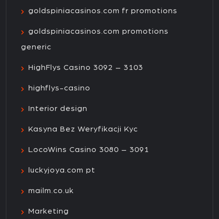
goldspiniacasinos.com fr promotions
goldspiniacasinos.com promotions
generic
HighFlys Casino 3092 – 3103
highflys-casino
Interior design
Kasyna Bez Weryfikacji Kyc
LocoWins Casino 3080 – 3091
luckyjoya.com pt
mailm.co.uk
Marketing