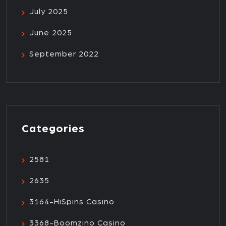
July 2025
June 2025
September 2022
Categories
2581
2635
3164-HiSpins Casino
3368-Boomzino Casino