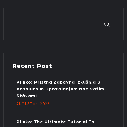
Recent Post
Plinko: Pristna Zabavna Izkušnja S
Absolutnim Upravljanjem Nad Vašimi
Stávami
AUGUST
, 2026
08
Plinko: The Ultimate Tutorial To