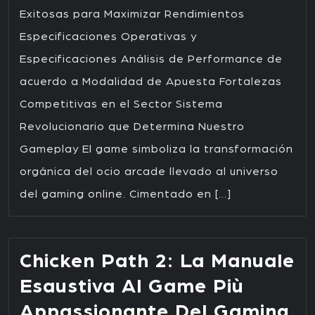
Exitosas para Maximizar Rendimientos
Especificaciones Operativas y
Especificaciones Análisis de Performance de
acuerdo a Modalidad de Apuesta Fortalezas
Competitivas en el Sector Sistema
Revolucionario que Determina Nuestro
Gameplay El game simboliza la transformación
orgánica del ocio arcade llevado al universo
del gaming online. Cimentado en […]
Chicken Path 2: La Manuale
Esaustiva Al Game Più
Appassionante Del Gaming