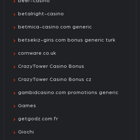
beef-casino
betalright-casino
betmica-casino.com generic
betsekiz-giris.com bonus generic turk
cornware.co.uk
CrazyTower Casino Bonus
CrazyTower Casino Bonus cz
gambidcasino.com promotions generic
Games
getgodz.com fr
Giochi