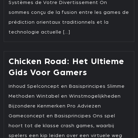
Systèmes de Votre Divertissement On
sommes conçu de la fusion entre les games de
prédiction orientaux traditionnels et la
technologie actuelle […]
Chicken Road: Het Ultieme
Gids Voor Gamers
Inhoud Spelconcept en Basisprincipes Slimme
Methoden Wintabel en Winstmogelijkheden
Bijzondere Kenmerken Pro Adviezen
Gameconcept en Basisprincipes Ons spel
hoort tot de klasse crash games, waarbij
spelers een kip leiden over een virtuele weg