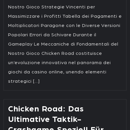
Nostro Gioco Strategie Vincenti per
Massimizzare i Profitti Tabella dei Pagamenti e
Moltiplicatori Paragone con le Diverse Versioni
Popolari Errori da Schivare Durante il
Gameplay Le Meccaniche di Fondamentali del
Nostro Gioco Chicken Road costituisce
un’evoluzione innovativa nel panorama dei
giochi da casino online, unendo elementi
strategici […]
Chicken Road: Das
Ultimative Taktik-
Crashgame Speziell Für