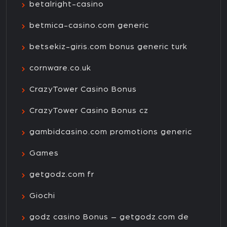
betalright-casino
betmica-casino.com generic
betsekiz-giris.com bonus generic turk
cornware.co.uk
CrazyTower Casino Bonus
CrazyTower Casino Bonus cz
gambidcasino.com promotions generic
Games
getgodz.com fr
Giochi
godz casino Bonus – getgodz.com de