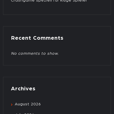
Crashgame speziell für kluge Spieler
Recent Comments
No comments to show.
Archives
August 2026