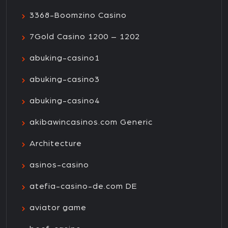
3368-Boomzino Casino
7Gold Casino 1200 – 1202
abuking-casino1
abuking-casino3
abuking-casino4
akibawincasinos.com Generic
Architecture
asinos-casino
atefia-casino-de.com DE
aviator game