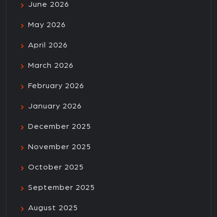
June 2026
May 2026
April 2026
March 2026
February 2026
January 2026
December 2025
November 2025
October 2025
September 2025
August 2025