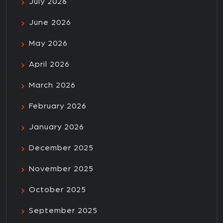
July 2026
June 2026
May 2026
April 2026
March 2026
February 2026
January 2026
December 2025
November 2025
October 2025
September 2025