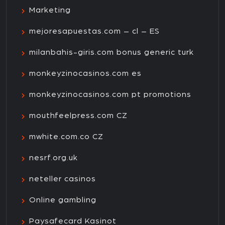
Marketing
mejoresapuestas.com – cl – ES
milanbahis-giris.com bonus generic turk
monkeyzinocasinos.com es
monkeyzinocasinos.com pt promotions
mouthfeelpress.com CZ
mwhite.com.co CZ
nesrf.org.uk
neteller casinos
Online gambling
Paysafecard Kasinot